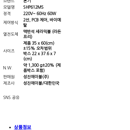
브랜드
온기
모델명
SHP612MS
정격
220V~ 60Hz 60W
2선, PCB 제어, 바이메
제어방식
탈
맥반석 세라믹볼 (라돈
열전도체
프리)
제품 35 x 60(cm)
±15% 오차범위
사이즈
박스 22 x 37.6 x 7
(cm)
약 1,300 g±20% (제
N.W.
품박스 포함)
판매원
성진에이블(주)
제조사
성진에이블/대한민국
SNS 공유
상품정보