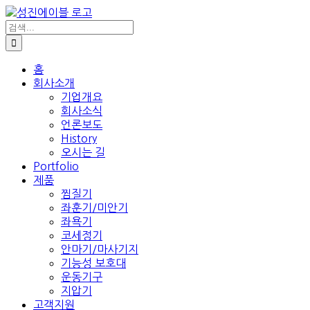
콘
텐
검
색:
츠
로
건
홈
회사소개
너
기업개요
뛰
회사소식
기
언론보도
History
오시는 길
Portfolio
제품
찜질기
좌훈기/미안기
좌욕기
코세정기
안마기/마사기지
기능성 보호대
운동기구
지압기
고객지원