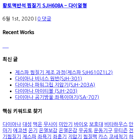
황토맥반석 찜질기 SJH608A – 다이얼형
6월 1st, 2020
|
0 댓글
Recent Works
최신 글
제스파 찜질기 제조 과정(제스파 SJH610Z1L2)
다이아나 비너스 원반(SJH-301)
다이아나 파워그립 지압기(SJH-203A)
다이아나 마이티볼 (SJH-203)
다이아나 공기방울 좌욕이야기(SA-707)
핵심 키워드로 찾기
다이아나
대성
맥온
무사이
미안기
바이오
보호대
비타하우스
안
마기
에코센
온기
온열보감
온열온감
우공토
운동기구
유티즌
전
기찜질기
제스파
좌욕기
좌훈기
지압기
찜질팩
카스
코세척기
하