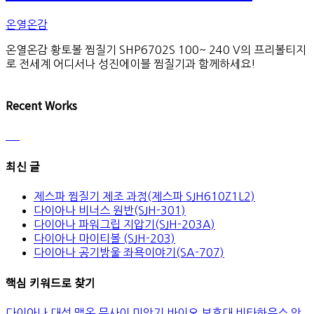
온열온감
온열온감 황토볼 찜질기 SHP6702S 100~ 240 V의 프리볼티지
로 전세계 어디서나 성진에이블 찜질기과 함께하세요!
Recent Works
최신 글
제스파 찜질기 제조 과정(제스파 SJH610Z1L2)
다이아나 비너스 원반(SJH-301)
다이아나 파워그립 지압기(SJH-203A)
다이아나 마이티볼 (SJH-203)
다이아나 공기방울 좌욕이야기(SA-707)
핵심 키워드로 찾기
다이아나
대성
맥온
무사이
미안기
바이오
보호대
비타하우스
안