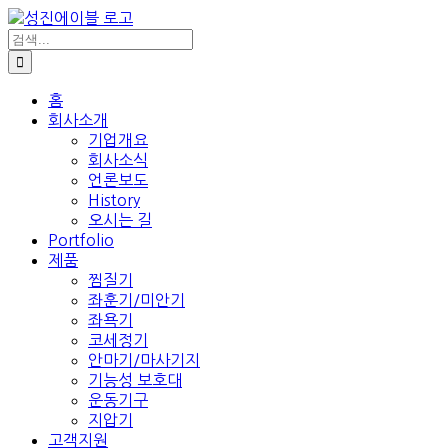
콘
텐
검
색:
츠
로
건
홈
회사소개
너
기업개요
뛰
회사소식
기
언론보도
History
오시는 길
Portfolio
제품
찜질기
좌훈기/미안기
좌욕기
코세정기
안마기/마사기지
기능성 보호대
운동기구
지압기
고객지원