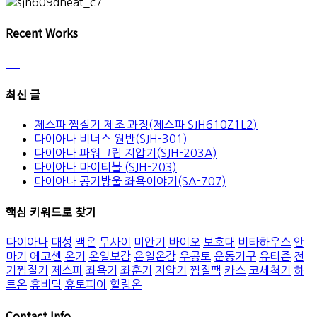
Recent Works
최신 글
제스파 찜질기 제조 과정(제스파 SJH610Z1L2)
다이아나 비너스 원반(SJH-301)
다이아나 파워그립 지압기(SJH-203A)
다이아나 마이티볼 (SJH-203)
다이아나 공기방울 좌욕이야기(SA-707)
핵심 키워드로 찾기
다이아나
대성
맥온
무사이
미안기
바이오
보호대
비타하우스
안
마기
에코센
온기
온열보감
온열온감
우공토
운동기구
유티즌
전
기찜질기
제스파
좌욕기
좌훈기
지압기
찜질팩
카스
코세척기
하
트온
휴비딕
휴토피아
힐링온
Contact Info