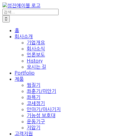
콘
텐
검
색:
츠
로
건
홈
회사소개
너
기업개요
뛰
회사소식
기
언론보도
History
오시는 길
Portfolio
제품
찜질기
좌훈기/미안기
좌욕기
코세정기
안마기/마사기지
기능성 보호대
운동기구
지압기
고객지원