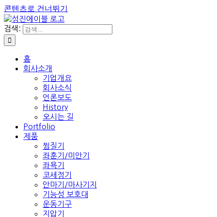
콘텐츠로 건너뛰기
검색:
홈
회사소개
기업개요
회사소식
언론보도
History
오시는 길
Portfolio
제품
찜질기
좌훈기/미안기
좌욕기
코세정기
안마기/마사기지
기능성 보호대
운동기구
지압기