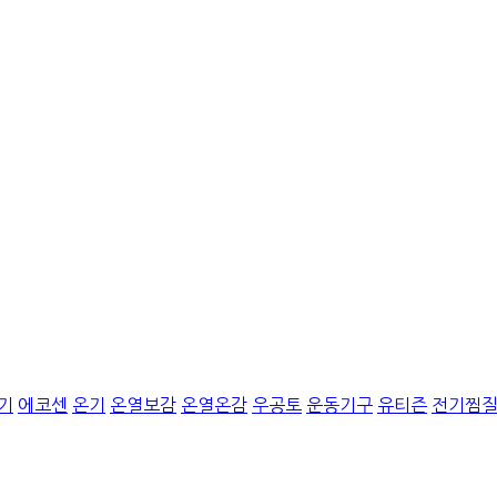
기
에코센
온기
온열보감
온열온감
우공토
운동기구
유티즌
전기찜