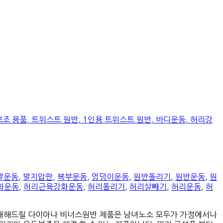
발운동
,
발지압판
,
복부운동
,
엉덩이운동
,
원반돌리기
,
원반운동
,
원
화운동
,
허리근육강화운동
,
허리돌리기
,
허리살빼기
,
허리운동
,
허
소개해드릴 다이아나 비너스원반 제품은 남녀노소 모두가 가정에서나