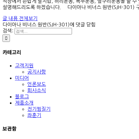
직장에서 손쉽게 발지압, 허리운동, 복부운동, 옆구리운동을 할 수
설명해드리도록 하겠습니다. 다이아나 비너스 원반(SJH-301) 구성품
글 내용 전체보기
다이아나 비너스 원반(SJH-301)
에 댓글 닫힘
검색:
카테고리
고객지원
공지사항
미디어
언론보도
회사소식
블로그
제품소개
전기찜질기
좌훈기
보관함