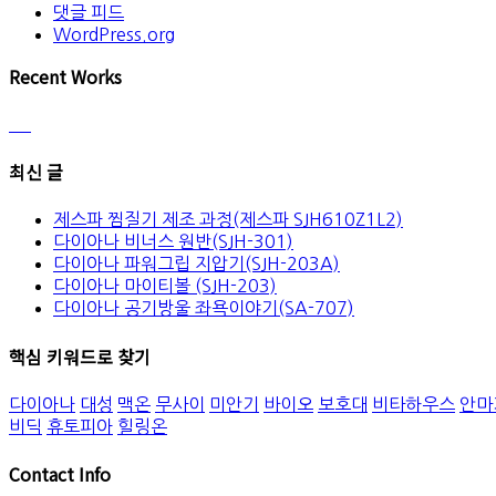
댓글 피드
WordPress.org
Recent Works
최신 글
제스파 찜질기 제조 과정(제스파 SJH610Z1L2)
다이아나 비너스 원반(SJH-301)
다이아나 파워그립 지압기(SJH-203A)
다이아나 마이티볼 (SJH-203)
다이아나 공기방울 좌욕이야기(SA-707)
핵심 키워드로 찾기
다이아나
대성
맥온
무사이
미안기
바이오
보호대
비타하우스
안마
비딕
휴토피아
힐링온
Contact Info