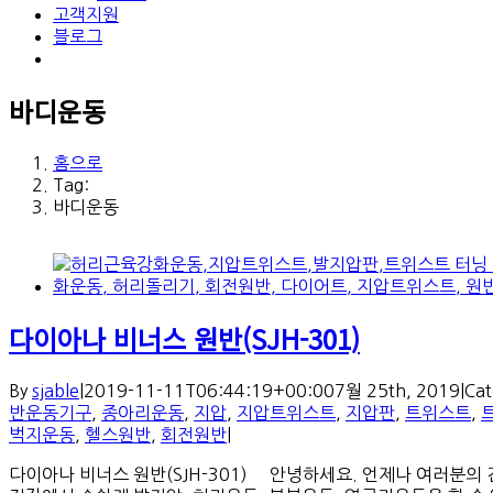
고객지원
블로그
바디운동
홈으로
Tag:
바디운동
다이아나 비너스 원반(SJH-301)
By
sjable
|
2019-11-11T06:44:19+00:00
7월 25th, 2019
|
Cat
반운동기구
,
종아리운동
,
지압
,
지압트위스트
,
지압판
,
트위스트
,
벅지운동
,
헬스원반
,
회전원반
|
다이아나 비너스 원반(SJH-301) 안녕하세요. 언제나 여러분