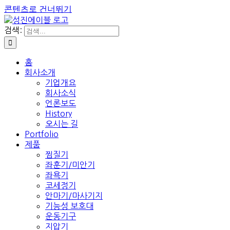
콘텐츠로 건너뛰기
검색:
홈
회사소개
기업개요
회사소식
언론보도
History
오시는 길
Portfolio
제품
찜질기
좌훈기/미안기
좌욕기
코세정기
안마기/마사기지
기능성 보호대
운동기구
지압기