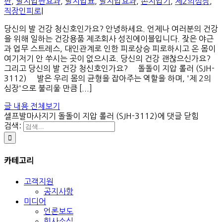
판
,
발지압판효과
,
발지압표
,
발지압효과
,
손지압기
,
제2의심장
,
직장인피로
|
당신의 발 건강 청신호인가요? 안녕하세요. 언제나 여러분의 건강
을 위해 일하는 건강용품 제조회사 성진에이블입니다. 잦은 야근
과 업무 스트레스, 대인관계로 인한 피로상승 피로하시고 온 몸이
여기저기 안 쑤시는 곳이 없으시죠. 당신의 건강 괜찮으신가요?
그리고 당신의 발 건강 청신호인가요? 돌돌이 지압 롤러 (SJH-
3112) 발은 우리 몸의 균형을 잡아주는 역할을 하며, '제 2의
심장'으로 불리울 만큼 [...]
글 내용 전체보기
셀프발마사지기 돌돌이 지압 롤러 (SJH-3112)
에 댓글 닫힘
검색:
카테고리
고객지원
공지사항
미디어
언론보도
회사소식