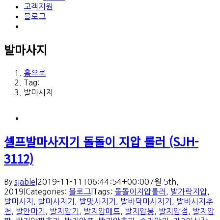
고객지원
블로그
발마사지
홈으로
Tag:
발마사지
셀프발마사지기 돌돌이 지압 롤러 (SJH-
3112)
By
sjable
|
2019-11-11T06:44:54+00:00
7월 5th,
2019
|
Categories:
블로그
|
Tags:
돌돌이지압롤러
,
발가락지압
,
발마사지
,
발마사지기
,
발맛사지기
,
발바닥마사지기
,
발바사지추
천
,
발안마기
,
발지압기
,
발지압매트
,
발지압봉
,
발지압점
,
발지압