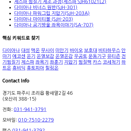
제스파 찜질기 제조 과정(제스파 SJH610Z1L2)
다이아나 비너스 원반(SJH-301)
다이아나 파워그립 지압기(SJH-203A)
다이아나 마이티볼 (SJH-203)
다이아나 공기방울 좌욕이야기(SA-707)
핵심 키워드로 찾기
다이아나
대성
맥온
무사이
미안기
바이오
보호대
비타하우스
안
마기
에코센
온기
온열보감
온열온감
우공토
운동기구
유티즌
전
기찜질기
제스파
좌욕기
좌훈기
지압기
찜질팩
카스
코세척기
하
트온
휴비딕
휴토피아
힐링온
Contact Info
경기도 파주시 조리읍 황새말2길 46
(오산리 388-15)
전화:
031-941-3791
모바일:
010-7510-2279
팩스
031-941-3792