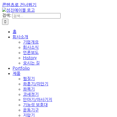
콘텐츠로 건너뛰기
검색:
홈
회사소개
기업개요
회사소식
언론보도
History
오시는 길
Portfolio
제품
찜질기
좌훈기/미안기
좌욕기
코세정기
안마기/마사기지
기능성 보호대
운동기구
지압기