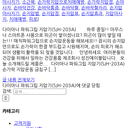
마사지기
,
소근육
,
손가락지압으로치매예방
,
손가락지압점
,
손마
사지
,
손바닥건강
,
손바닥통증
,
손바닥혈
,
손바작혈자리
,
손지압
마사지기
,
손지압법
,
손지압점
,
손지압표
,
손지압효과
,
지압마사
지
,
치매예방
,
피로
|
다이아나 파워그립 지압기(SJH-203A) 하루 종일!! 마우스
나 스마트폰 사용으로 피곤이 쌓이셨나요? 피곤이 많이 쌓일 때
는!!! 매직파워그립으로 손지압운동을 해보세요!! 잠시의 손지압
만으로도 손가락이 한결 부드럽고 시원해지며, 손의 피로가 해소
되어 생활의 활력을 되 찾을 것입니다. 안녕하세요. 여러분들의
건강을 위해서 일하는 건강용품 제조회사 성진에이블입니다. 오
늘 소개해드릴 제품은... 다이아나 파워그립 지압기(SJH-203A)
손가락 지압운동 금침구 [...]
글 내용 전체보기
다이아나 파워그립 지압기(SJH-203A)
에 댓글 닫힘
검색:
카테고리
고객지원