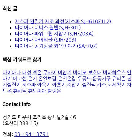
최신 글
제스파 찜질기 제조 과정(제스파 SJH610Z1L2)
다이아나 비너스 원반(SJH-301)
다이아나 파워그립 지압기(SJH-203A)
다이아나 마이티볼 (SJH-203)
다이아나 공기방울 좌욕이야기(SA-707)
핵심 키워드로 찾기
다이아나
대성
맥온
무사이
미안기
바이오
보호대
비타하우스
안
마기
에코센
온기
온열보감
온열온감
우공토
운동기구
유티즌
전
기찜질기
제스파
좌욕기
좌훈기
지압기
찜질팩
카스
코세척기
하
트온
휴비딕
휴토피아
힐링온
Contact Info
경기도 파주시 조리읍 황새말2길 46
(오산리 388-15)
전화:
031-941-3791