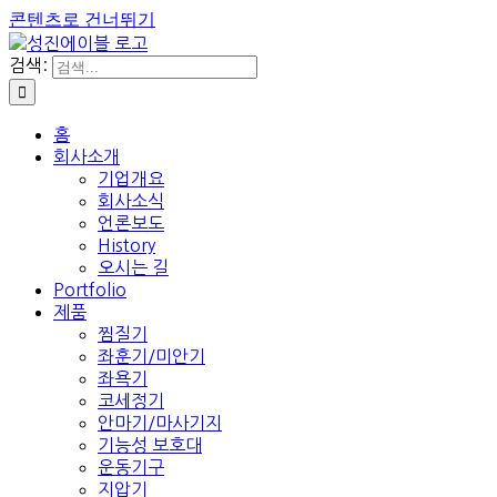
콘텐츠로 건너뛰기
검색:
홈
회사소개
기업개요
회사소식
언론보도
History
오시는 길
Portfolio
제품
찜질기
좌훈기/미안기
좌욕기
코세정기
안마기/마사기지
기능성 보호대
운동기구
지압기