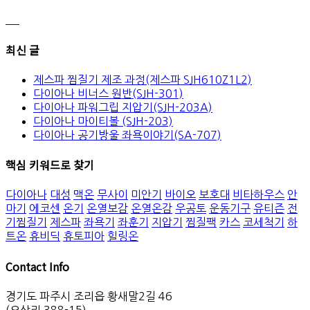
최신 글
제스파 찜질기 제조 과정(제스파 SJH610Z1L2)
다이아나 비너스 원반(SJH-301)
다이아나 파워그립 지압기(SJH-203A)
다이아나 마이티볼 (SJH-203)
다이아나 공기방울 좌욕이야기(SA-707)
핵심 키워드로 찾기
다이아나
대성
맥온
무사이
미안기
바이오
보호대
비타하우스
안
마기
에코센
온기
온열보감
온열온감
우공토
운동기구
유티즌
전
기찜질기
제스파
좌욕기
좌훈기
지압기
찜질팩
카스
코세척기
하
트온
휴비딕
휴토피아
힐링온
Contact Info
경기도 파주시 조리읍 황새말2길 46
(오산리 388-15)