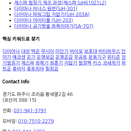
제스파 찜질기 제조 과정(제스파 SJH610Z1L2)
다이아나 비너스 원반(SJH-301)
다이아나 파워그립 지압기(SJH-203A)
다이아나 마이티볼 (SJH-203)
다이아나 공기방울 좌욕이야기(SA-707)
핵심 키워드로 찾기
다이아나
대성
맥온
무사이
미안기
바이오
보호대
비타하우스
안
마기
에코센
온기
온열보감
온열온감
우공토
운동기구
유티즌
전
기찜질기
제스파
좌욕기
좌훈기
지압기
찜질팩
카스
코세척기
하
트온
휴비딕
휴토피아
힐링온
Contact Info
경기도 파주시 조리읍 황새말2길 46
(오산리 388-15)
전화:
031-941-3791
모바일:
010-7510-2279