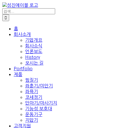
콘
텐
검
색:
츠
로
건
홈
회사소개
너
기업개요
뛰
회사소식
기
언론보도
History
오시는 길
Portfolio
제품
찜질기
좌훈기/미안기
좌욕기
코세정기
안마기/마사기지
기능성 보호대
운동기구
지압기
고객지원