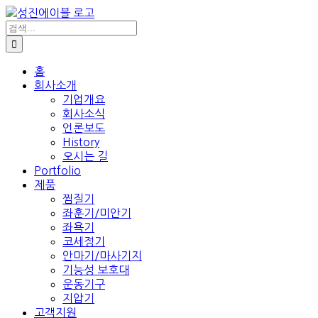
콘
텐
검
색:
츠
로
건
홈
회사소개
너
기업개요
뛰
회사소식
기
언론보도
History
오시는 길
Portfolio
제품
찜질기
좌훈기/미안기
좌욕기
코세정기
안마기/마사기지
기능성 보호대
운동기구
지압기
고객지원