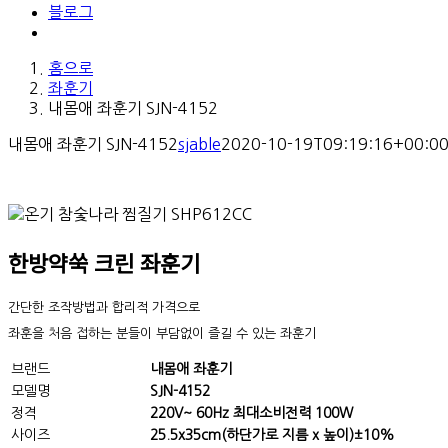
블로그
홈으로
좌훈기
내몸애 좌훈기 SJN-4152
내몸애 좌훈기 SJN-4152
sjable
2020-10-19T09:19:16+00:0
한방약쑥 크린 좌훈기
간단한 조작방법과 합리적 가격으로
좌훈을 처음 접하는 분들이 부담없이 즐길 수 있는 좌훈기
브랜드
내몸애 좌훈기
모델명
SJN-4152
정격
220V~ 60Hz 최대소비전력 100W
사이즈
25.5x35cm(하단가로 지름 x 높이)±10%