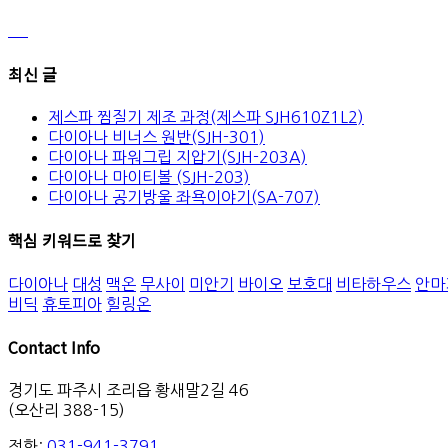
최신 글
제스파 찜질기 제조 과정(제스파 SJH610Z1L2)
다이아나 비너스 원반(SJH-301)
다이아나 파워그립 지압기(SJH-203A)
다이아나 마이티볼 (SJH-203)
다이아나 공기방울 좌욕이야기(SA-707)
핵심 키워드로 찾기
다이아나
대성
맥온
무사이
미안기
바이오
보호대
비타하우스
안마
비딕
휴토피아
힐링온
Contact Info
경기도 파주시 조리읍 황새말2길 46
(오산리 388-15)
전화:
031-941-3791