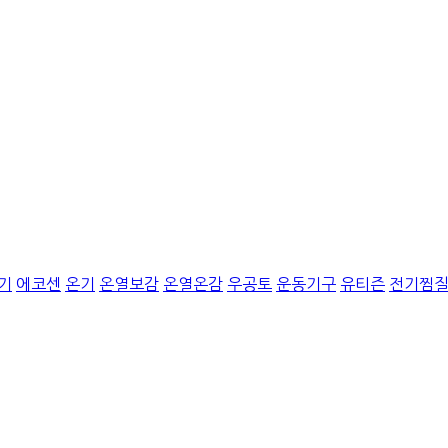
기
에코센
온기
온열보감
온열온감
우공토
운동기구
유티즌
전기찜