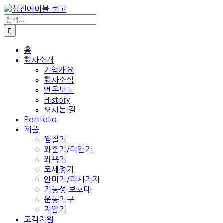
콘
텐
검
색:
츠
로
건
홈
회사소개
너
기업개요
뛰
회사소식
기
언론보도
History
오시는 길
Portfolio
제품
찜질기
좌훈기/미안기
좌욕기
코세정기
안마기/마사기지
기능성 보호대
운동기구
지압기
고객지원