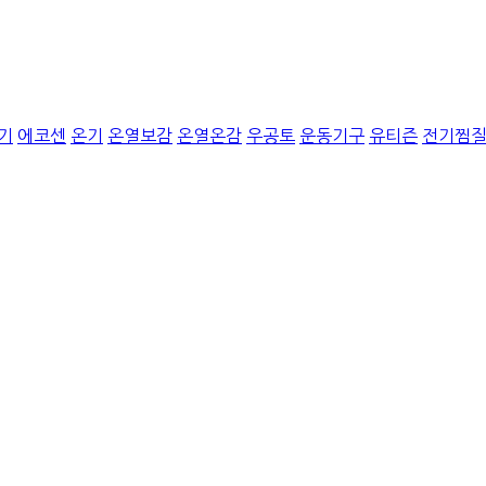
기
에코센
온기
온열보감
온열온감
우공토
운동기구
유티즌
전기찜