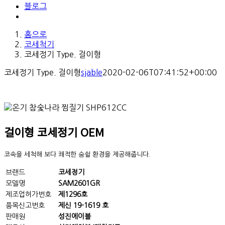
블로그
홈으로
코세척기
코세정기 Type. 걸이형
코세정기 Type. 걸이형
sjable
2020-02-06T07:41:52+00:00
걸이형 코세정기 OEM
코속을 세척해 보다 쾌적한 숨쉴 환경을 제공해줍니다.
브랜드
코세정기
모델명
SAM2601GR
제조업허가번호
제1296호
품목신고번호
제신 19-1619 호
판매원
성진에이블