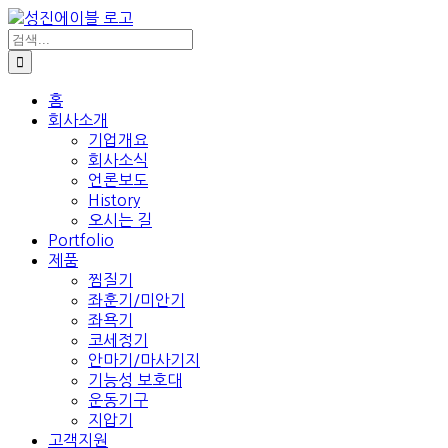
콘
텐
검
색:
츠
로
건
홈
회사소개
너
기업개요
뛰
회사소식
기
언론보도
History
오시는 길
Portfolio
제품
찜질기
좌훈기/미안기
좌욕기
코세정기
안마기/마사기지
기능성 보호대
운동기구
지압기
고객지원