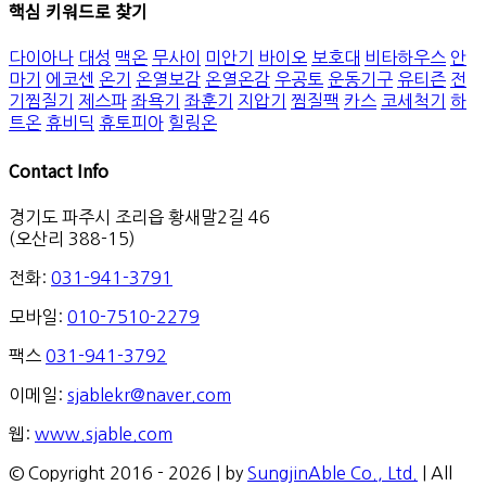
핵심 키워드로 찾기
다이아나
대성
맥온
무사이
미안기
바이오
보호대
비타하우스
안
마기
에코센
온기
온열보감
온열온감
우공토
운동기구
유티즌
전
기찜질기
제스파
좌욕기
좌훈기
지압기
찜질팩
카스
코세척기
하
트온
휴비딕
휴토피아
힐링온
Contact Info
경기도 파주시 조리읍 황새말2길 46
(오산리 388-15)
전화:
031-941-3791
모바일:
010-7510-2279
팩스
031-941-3792
이메일:
sjablekr@naver.com
웹:
www.sjable.com
© Copyright 2016 -
2026 | by
SungjinAble Co., Ltd.
| All