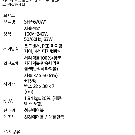
로 찜질하세요
브랜드
모델명
SHP-670W1
사용전압
정격
100V~240V,
50/60Hz, 83W
온도센서, PCB 마이콤
제어방식
제어, 4선 디지털방식
세라믹볼100%(황토
열전도체
세라믹볼·참숯세라믹
볼·맥반석세라믹볼)
제품 37 x 60 (cm)
±15%
사이즈
박스 22 x 38 x 7
(cm)
1.34 kg±20% (제품
N.W.
박스 포함)
판매원
성진에이블
제조사
성진에이블 / 대한민국
SNS 공유