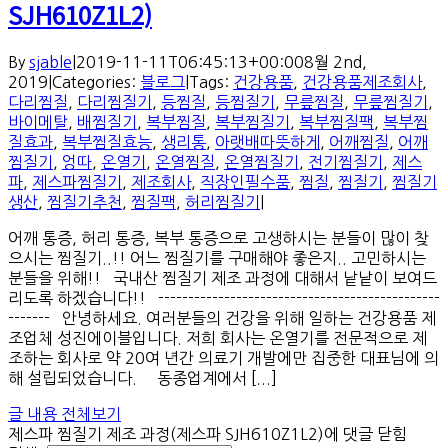
SJH610Z1L2)
By
sjable
|
2019-11-11T06:45:13+00:00
8월 2nd,
2019
|
Categories:
블로그
|
Tags:
건강용품
,
건강용품제조회사
,
다리찜질
,
다리찜질기
,
등찜질
,
등찜질기
,
무릎찜질
,
무릎찜질기
,
바이메탈
,
배찜질기
,
복부찜질
,
복부찜질기
,
복부찜질팩
,
복부찜
질효과
,
복부찜질효능
,
생리통
,
아랫배따뜻하게
,
어깨찜질
,
어깨
찜질기
,
엉따
,
온열기
,
온열찜질
,
온열찜질기
,
전기찜질기
,
제스
파
,
제스파찜질기
,
제조회사
,
직장인필수품
,
찜질
,
찜질기
,
찜질기
생산
,
찜질기추천
,
찜질팩
,
허리찜질기
|
어깨 통증, 허리 통증, 복부 통증으로 고생하시는 분들이 많이 찾
으시는 찜질기..!! 어느 찜질기를 구매해야 좋은지.. 고민하시는
분들을 위해!! 국내산 찜질기 제조 과정에 대해서 낱낱이 보여드
리도록 하겠습니다!! -----------------------------------------------
------- 안녕하세요. 여러분들의 건강을 위해 일하는 건강용품 제
조업체 성진에이블입니다. 저희 회사는 온열기를 전문적으로 제
조하는 회사로 약 20여 년간 의료기 개발에만 집중한 대표님에 의
해 설립되었습니다. 동종업계에서 [...]
글 내용 전체보기
제스파 찜질기 제조 과정(제스파 SJH610Z1L2)
에 댓글 닫힘