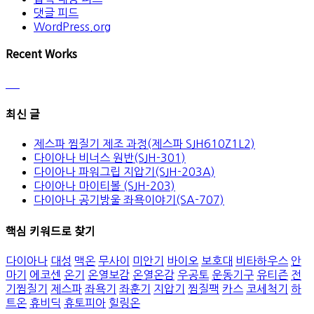
댓글 피드
WordPress.org
Recent Works
최신 글
제스파 찜질기 제조 과정(제스파 SJH610Z1L2)
다이아나 비너스 원반(SJH-301)
다이아나 파워그립 지압기(SJH-203A)
다이아나 마이티볼 (SJH-203)
다이아나 공기방울 좌욕이야기(SA-707)
핵심 키워드로 찾기
다이아나
대성
맥온
무사이
미안기
바이오
보호대
비타하우스
안
마기
에코센
온기
온열보감
온열온감
우공토
운동기구
유티즌
전
기찜질기
제스파
좌욕기
좌훈기
지압기
찜질팩
카스
코세척기
하
트온
휴비딕
휴토피아
힐링온