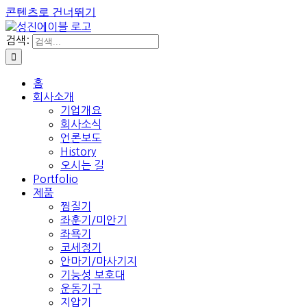
콘텐츠로 건너뛰기
검색:
홈
회사소개
기업개요
회사소식
언론보도
History
오시는 길
Portfolio
제품
찜질기
좌훈기/미안기
좌욕기
코세정기
안마기/마사기지
기능성 보호대
운동기구
지압기