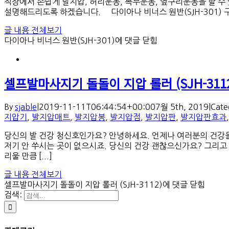
직장에서 손쉽게 발지압, 허리운동, 복부운동, 옆구리운동을 할 수
설명해드리도록 하겠습니다. 다이아나 비너스 원반(SJH-301) 구성품
글 내용 전체보기
다이아나 비너스 원반(SJH-301)
에 댓글 닫힘
셀프발마사지기 돌돌이 지압 롤러 (SJH-3112
By
sjable
|
2019-11-11T06:44:54+00:00
7월 5th, 2019
|
Cate
지압기
,
발지압매트
,
발지압봉
,
발지압점
,
발지압판
,
발지압판효과
당신의 발 건강 청신호인가요? 안녕하세요. 언제나 여러분의 건강
저기 안 쑤시는 곳이 없으시죠. 당신의 건강 괜찮으신가요? 그리고 
리울 만큼 [...]
글 내용 전체보기
셀프발마사지기 돌돌이 지압 롤러 (SJH-3112)
에 댓글 닫힘
검색: