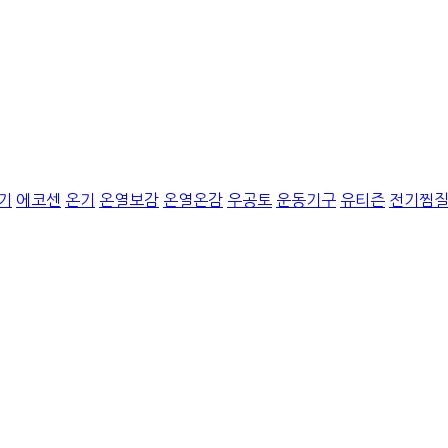
기
에코센
온기
온열보감
온열온감
우공토
운동기구
유티즌
전기찜