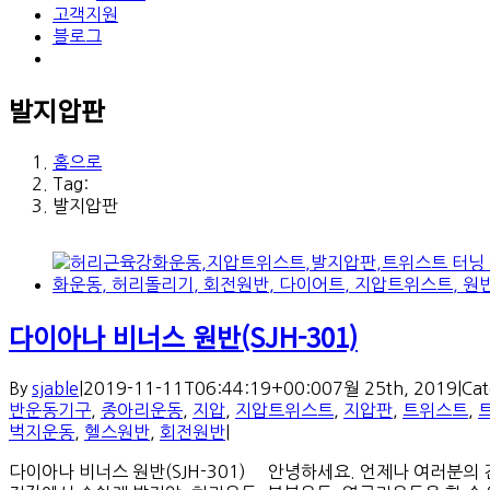
고객지원
블로그
발지압판
홈으로
Tag:
발지압판
다이아나 비너스 원반(SJH-301)
By
sjable
|
2019-11-11T06:44:19+00:00
7월 25th, 2019
|
Cat
반운동기구
,
종아리운동
,
지압
,
지압트위스트
,
지압판
,
트위스트
,
벅지운동
,
헬스원반
,
회전원반
|
다이아나 비너스 원반(SJH-301) 안녕하세요. 언제나 여러분