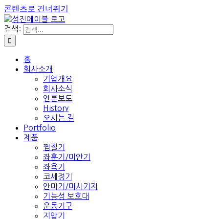
콘텐츠로 건너뛰기
검색:
홈
회사소개
기업개요
회사소식
언론보도
History
오시는 길
Portfolio
제품
찜질기
좌훈기/미안기
좌욕기
코세정기
안마기/마사기지
기능성 보호대
운동기구
지압기