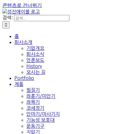
콘텐츠로 건너뛰기
검색:
홈
회사소개
기업개요
회사소식
언론보도
History
오시는 길
Portfolio
제품
찜질기
좌훈기/미안기
좌욕기
코세정기
안마기/마사기지
기능성 보호대
운동기구
지압기