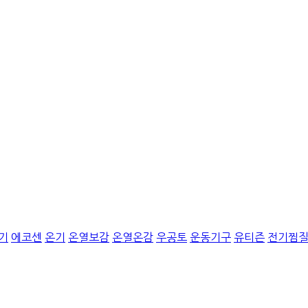
기
에코센
온기
온열보감
온열온감
우공토
운동기구
유티즌
전기찜