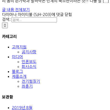
리 몸의 손가락과 발바닥은 인체의 축소판이라는 것!! 다들 잘 [...]
글 내용 전체보기
다이아나 마이티볼 (SJH-203)
에 댓글 닫힘
검색:
카테고리
고객지원
공지사항
미디어
언론보도
회사소식
블로그
제품소개
전기찜질기
좌훈기
보관함
2019년 8월