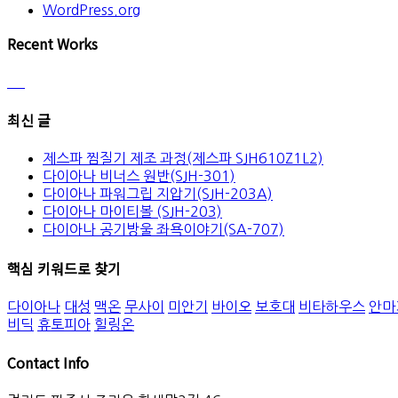
WordPress.org
Recent Works
최신 글
제스파 찜질기 제조 과정(제스파 SJH610Z1L2)
다이아나 비너스 원반(SJH-301)
다이아나 파워그립 지압기(SJH-203A)
다이아나 마이티볼 (SJH-203)
다이아나 공기방울 좌욕이야기(SA-707)
핵심 키워드로 찾기
다이아나
대성
맥온
무사이
미안기
바이오
보호대
비타하우스
안마
비딕
휴토피아
힐링온
Contact Info