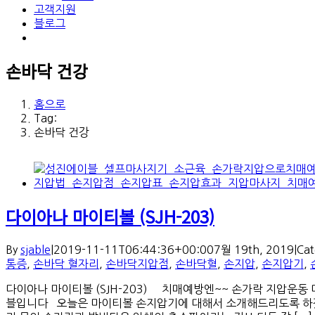
고객지원
블로그
손바닥 건강
홈으로
Tag:
손바닥 건강
다이아나 마이티볼 (SJH-203)
By
sjable
|
2019-11-11T06:44:36+00:00
7월 19th, 2019
|
Cat
통증
,
손바닥 혈자리
,
손바닥지압점
,
손바닥혈
,
손지압
,
손지압기
,
다이아나 마이티볼 (SJH-203) 치매예방엔~~ 손가락 지압운
블입니다 오늘은 마이티볼 손지압기에 대해서 소개해드리도록 하겠습