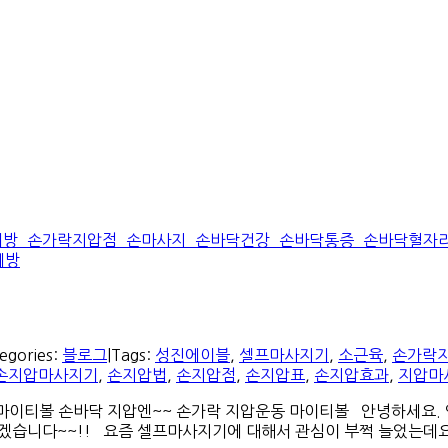
egories:
블로그
|
Tags:
성진에이블
,
셀프마사지기
,
소근육
,
손가락
손지압마사지기
,
손지압법
,
손지압점
,
손지압표
,
손지압효과
,
지압마
동 마이티볼 손바닥 지압엔~~ 손가락 지압운동 마이티볼 안녕하세요.
니다~~!! 요즘 셀프마사지기에 대해서 관심이 부쩍 늘었는데요~! 