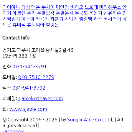
다이아나
대성
맥온
무사이
미안기
바이오
보호대
비타하우스
안
마기
에코센
온기
온열보감
온열온감
우공토
운동기구
유티즌
전
기찜질기
제스파
좌욕기
좌훈기
지압기
찜질팩
카스
코세척기
하
트온
휴비딕
휴토피아
힐링온
Contact Info
경기도 파주시 조리읍 황새말2길 46
(오산리 388-15)
전화:
031-941-3791
모바일:
010-7510-2279
팩스
031-941-3792
이메일:
sjablekr@naver.com
웹:
www.sjable.com
© Copyright 2016 -
2026 | by
SungjinAble Co., Ltd.
| All
Rights Reserved |
Facebook