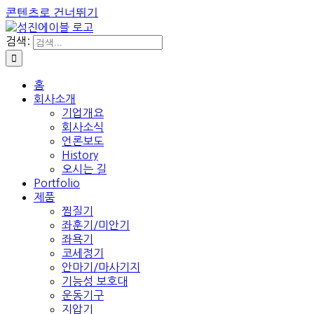
콘텐츠로 건너뛰기
검색:
홈
회사소개
기업개요
회사소식
언론보도
History
오시는 길
Portfolio
제품
찜질기
좌훈기/미안기
좌욕기
코세정기
안마기/마사기지
기능성 보호대
운동기구
지압기