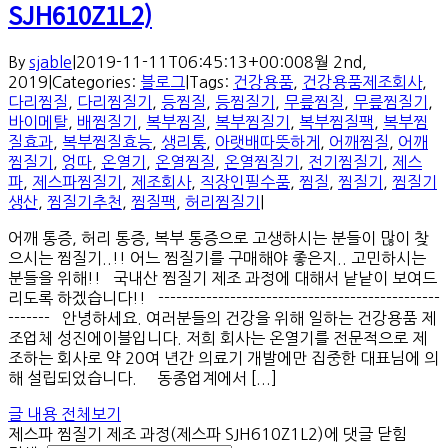
SJH610Z1L2)
By
sjable
|
2019-11-11T06:45:13+00:00
8월 2nd,
2019
|
Categories:
블로그
|
Tags:
건강용품
,
건강용품제조회사
,
다리찜질
,
다리찜질기
,
등찜질
,
등찜질기
,
무릎찜질
,
무릎찜질기
,
바이메탈
,
배찜질기
,
복부찜질
,
복부찜질기
,
복부찜질팩
,
복부찜
질효과
,
복부찜질효능
,
생리통
,
아랫배따뜻하게
,
어깨찜질
,
어깨
찜질기
,
엉따
,
온열기
,
온열찜질
,
온열찜질기
,
전기찜질기
,
제스
파
,
제스파찜질기
,
제조회사
,
직장인필수품
,
찜질
,
찜질기
,
찜질기
생산
,
찜질기추천
,
찜질팩
,
허리찜질기
|
어깨 통증, 허리 통증, 복부 통증으로 고생하시는 분들이 많이 찾
으시는 찜질기..!! 어느 찜질기를 구매해야 좋은지.. 고민하시는
분들을 위해!! 국내산 찜질기 제조 과정에 대해서 낱낱이 보여드
리도록 하겠습니다!! -----------------------------------------------
------- 안녕하세요. 여러분들의 건강을 위해 일하는 건강용품 제
조업체 성진에이블입니다. 저희 회사는 온열기를 전문적으로 제
조하는 회사로 약 20여 년간 의료기 개발에만 집중한 대표님에 의
해 설립되었습니다. 동종업계에서 [...]
글 내용 전체보기
제스파 찜질기 제조 과정(제스파 SJH610Z1L2)
에 댓글 닫힘