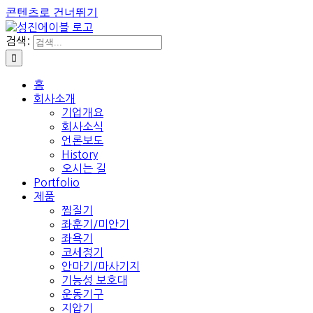
콘텐츠로 건너뛰기
검색:
홈
회사소개
기업개요
회사소식
언론보도
History
오시는 길
Portfolio
제품
찜질기
좌훈기/미안기
좌욕기
코세정기
안마기/마사기지
기능성 보호대
운동기구
지압기