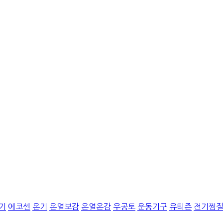
기
에코센
온기
온열보감
온열온감
우공토
운동기구
유티즌
전기찜