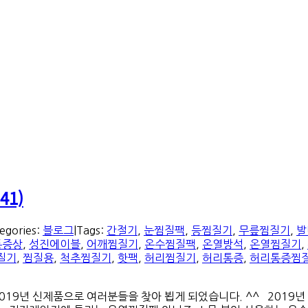
41)
egories:
블로그
|
Tags:
간절기
,
눈찜질팩
,
등찜질기
,
무릎찜질기
,
발
통증상
,
성진에이블
,
어깨찜질기
,
온수찜질팩
,
온열방석
,
온열찜질기
,
질기
,
찜질용
,
척추찜질기
,
핫팩
,
허리찜질기
,
허리통증
,
허리통증찜
년 신제품으로 여러분들을 찾아 뵙게 되었습니다. ^^ 2019년 신제