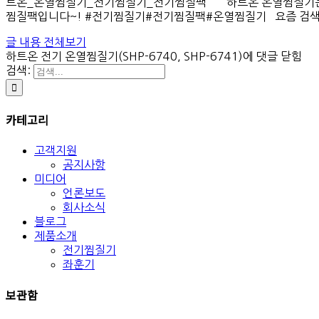
트온_온열찜질기_전기찜질기_전기찜질팩 하트온 온열찜질기는 전
찜질팩입니다~! #전기찜질기#전기찜질팩#온열찜질기 요즘 검색창에
글 내용 전체보기
하트온 전기 온열찜질기(SHP-6740, SHP-6741)
에 댓글 닫힘
검색:
카테고리
고객지원
공지사항
미디어
언론보도
회사소식
블로그
제품소개
전기찜질기
좌훈기
보관함