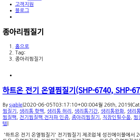
고객지원
블로그
종아리찜질기
홈으로
Tag:
종아리찜질기
하트온 전기 온열찜질기(SHP-6740, SHP-67
By
sjable
|
2020-06-05T03:17:10+00:00
4월 26th, 2019
|
Cat
찜질기
,
생리통 핫팩
,
생리통 허리
,
생리통기간
,
생리통완화
,
생리
찜질팩
,
전기찜질팩 전자파 인증
,
종아리찜질기
,
직장인필수품
,
찜
템
|
'하트온 전기 온열찜질기' 전기찜질기 제조업체 성진에이블에서 2019