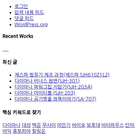
로그인
입력 내용 피드
댓글 피드
WordPress.org
Recent Works
최신 글
제스파 찜질기 제조 과정(제스파 SJH610Z1L2)
다이아나 비너스 원반(SJH-301)
다이아나 파워그립 지압기(SJH-203A)
다이아나 마이티볼 (SJH-203)
다이아나 공기방울 좌욕이야기(SA-707)
핵심 키워드로 찾기
다이아나
대성
맥온
무사이
미안기
바이오
보호대
비타하우스
안마
비딕
휴토피아
힐링온