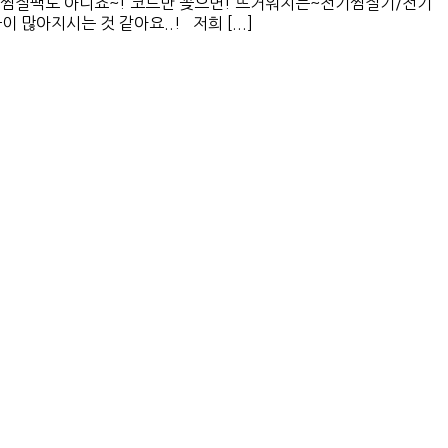
찜질팩도 아니죠~! 코드만 꽂으면! 뜨거워지는~전기찜질기/전기
지시는 것 같아요..! 저희 [...]