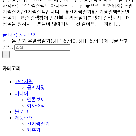
사용하는 온수찜질팩도 아니죠~! 코드만 꽂으면! 뜨거워지는~전
기찜질기/전기찜질팩입니다~! #전기찜질기#전기찜질팩#온열
찜질기 요즘 검색창에 임산부 허리찜질기를 많이 검색하시던데
찜질을 원하시는 분들이 많아지시는 것 같아요..! 저희 [...]
글 내용 전체보기
하트온 전기 온열찜질기(SHP-6740, SHP-6741)
에 댓글 닫힘
검색:
카테고리
고객지원
공지사항
미디어
언론보도
회사소식
블로그
제품소개
전기찜질기
좌훈기