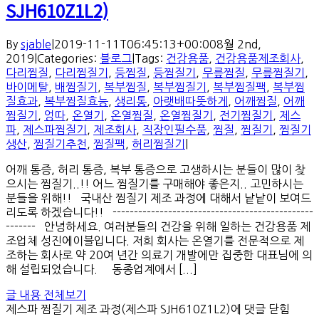
SJH610Z1L2)
By
sjable
|
2019-11-11T06:45:13+00:00
8월 2nd,
2019
|
Categories:
블로그
|
Tags:
건강용품
,
건강용품제조회사
,
다리찜질
,
다리찜질기
,
등찜질
,
등찜질기
,
무릎찜질
,
무릎찜질기
,
바이메탈
,
배찜질기
,
복부찜질
,
복부찜질기
,
복부찜질팩
,
복부찜
질효과
,
복부찜질효능
,
생리통
,
아랫배따뜻하게
,
어깨찜질
,
어깨
찜질기
,
엉따
,
온열기
,
온열찜질
,
온열찜질기
,
전기찜질기
,
제스
파
,
제스파찜질기
,
제조회사
,
직장인필수품
,
찜질
,
찜질기
,
찜질기
생산
,
찜질기추천
,
찜질팩
,
허리찜질기
|
어깨 통증, 허리 통증, 복부 통증으로 고생하시는 분들이 많이 찾
으시는 찜질기..!! 어느 찜질기를 구매해야 좋은지.. 고민하시는
분들을 위해!! 국내산 찜질기 제조 과정에 대해서 낱낱이 보여드
리도록 하겠습니다!! -----------------------------------------------
------- 안녕하세요. 여러분들의 건강을 위해 일하는 건강용품 제
조업체 성진에이블입니다. 저희 회사는 온열기를 전문적으로 제
조하는 회사로 약 20여 년간 의료기 개발에만 집중한 대표님에 의
해 설립되었습니다. 동종업계에서 [...]
글 내용 전체보기
제스파 찜질기 제조 과정(제스파 SJH610Z1L2)
에 댓글 닫힘