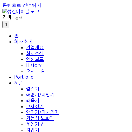
콘텐츠로 건너뛰기
검색:
홈
회사소개
기업개요
회사소식
언론보도
History
오시는 길
Portfolio
제품
찜질기
좌훈기/미안기
좌욕기
코세정기
안마기/마사기지
기능성 보호대
운동기구
지압기