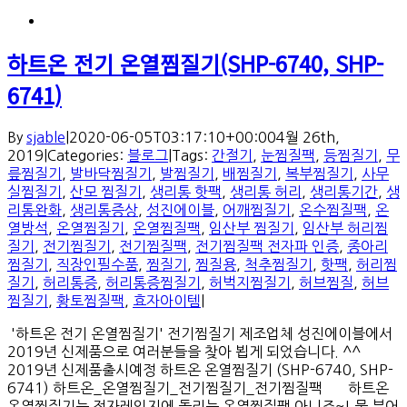
하트온 전기 온열찜질기(SHP-6740, SHP-
6741)
By
sjable
|
2020-06-05T03:17:10+00:00
4월 26th,
2019
|
Categories:
블로그
|
Tags:
간절기
,
눈찜질팩
,
등찜질기
,
무
릎찜질기
,
발바닥찜질기
,
발찜질기
,
배찜질기
,
복부찜질기
,
사무
실찜질기
,
산모 찜질기
,
생리통 핫팩
,
생리통 허리
,
생리통기간
,
생
리통완화
,
생리통증상
,
성진에이블
,
어깨찜질기
,
온수찜질팩
,
온
열방석
,
온열찜질기
,
온열찜질팩
,
임산부 찜질기
,
임산부 허리찜
질기
,
전기찜질기
,
전기찜질팩
,
전기찜질팩 전자파 인증
,
종아리
찜질기
,
직장인필수품
,
찜질기
,
찜질용
,
척추찜질기
,
핫팩
,
허리찜
질기
,
허리통증
,
허리통증찜질기
,
허벅지찜질기
,
허브찜질
,
허브
찜질기
,
황토찜질팩
,
효자아이템
|
'하트온 전기 온열찜질기' 전기찜질기 제조업체 성진에이블에서
2019년 신제품으로 여러분들을 찾아 뵙게 되었습니다. ^^
2019년 신제품출시예정 하트온 온열찜질기 (SHP-6740, SHP-
6741) 하트온_온열찜질기_전기찜질기_전기찜질팩 하트온
온열찜질기는 전자레인지에 돌리는 온열찜질팩 아니죠~! 물 부어