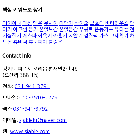
핵심 키워드로 찾기
다이아나
대성
맥온
무사이
미안기
바이오
보호대
비타하우스
안
마기
에코센
온기
온열보감
온열온감
우공토
운동기구
유티즌
전
기찜질기
제스파
좌욕기
좌훈기
지압기
찜질팩
카스
코세척기
하
트온
휴비딕
휴토피아
힐링온
Contact Info
경기도 파주시 조리읍 황새말2길 46
(오산리 388-15)
전화:
031-941-3791
모바일:
010-7510-2279
팩스
031-941-3792
이메일:
sjablekr@naver.com
웹:
www.sjable.com