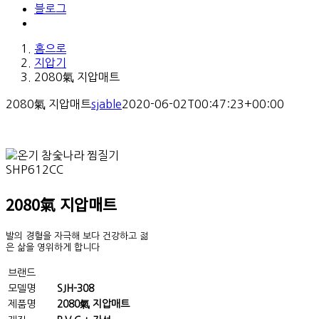
블로그
홈으로
지압기
2080氣 지압매트
2080氣 지압매트
sjable
2020-06-02T00:47:23+00:00
2080
氣 지압매트
발의 경혈을 자극해 보다 건강하고 젊
은 삶을 영위하게 합니다
브랜드
모델명
SJH-308
제품명
2080氣 지압매트