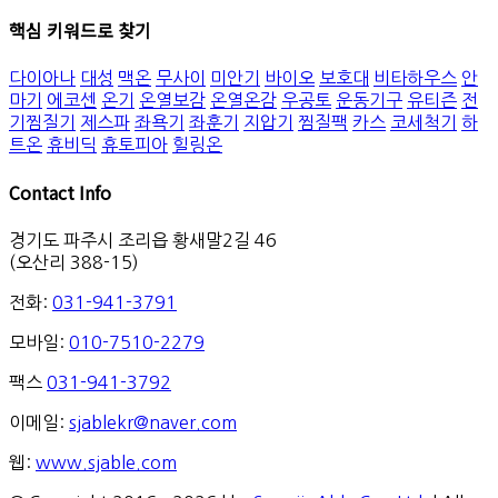
핵심 키워드로 찾기
다이아나
대성
맥온
무사이
미안기
바이오
보호대
비타하우스
안
마기
에코센
온기
온열보감
온열온감
우공토
운동기구
유티즌
전
기찜질기
제스파
좌욕기
좌훈기
지압기
찜질팩
카스
코세척기
하
트온
휴비딕
휴토피아
힐링온
Contact Info
경기도 파주시 조리읍 황새말2길 46
(오산리 388-15)
전화:
031-941-3791
모바일:
010-7510-2279
팩스
031-941-3792
이메일:
sjablekr@naver.com
웹:
www.sjable.com