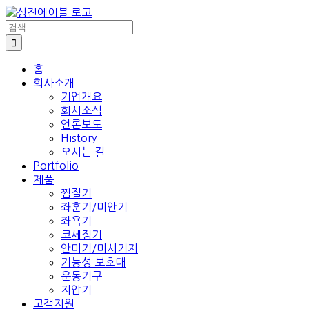
콘
텐
검
색:
츠
로
건
홈
회사소개
너
기업개요
뛰
회사소식
기
언론보도
History
오시는 길
Portfolio
제품
찜질기
좌훈기/미안기
좌욕기
코세정기
안마기/마사기지
기능성 보호대
운동기구
지압기
고객지원