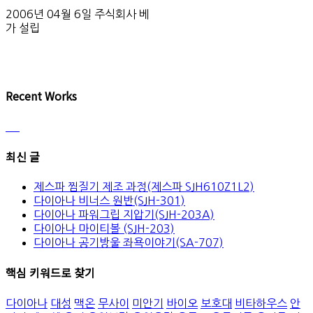
2006년 04월 6일 주식회사 베
가 설립
Recent Works
최신 글
제스파 찜질기 제조 과정(제스파 SJH610Z1L2)
다이아나 비너스 원반(SJH-301)
다이아나 파워그립 지압기(SJH-203A)
다이아나 마이티볼 (SJH-203)
다이아나 공기방울 좌욕이야기(SA-707)
핵심 키워드로 찾기
다이아나
대성
맥온
무사이
미안기
바이오
보호대
비타하우스
안