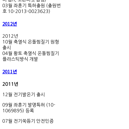
03월 좌훈기 특허출원 (출원번
호 10-2013-0023623)
2012년
2012년
10월 축열식 온돌찜질기 원형
출시
04월 황토 축열식 온돌찜질기
플라스틱방식 개발
2011년
2011
년
12월 전기발온기 출시
09월 좌훈기 발명특허 (10-
1069895) 등록
07월 전기쑥뜸기 안전인증