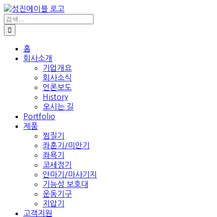
콘
텐
검
색:
츠
로
건
홈
회사소개
너
기업개요
뛰
회사소식
기
언론보도
History
오시는 길
Portfolio
제품
찜질기
좌훈기/미안기
좌욕기
코세정기
안마기/마사기지
기능성 보호대
운동기구
지압기
고객지원