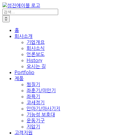
콘
텐
검
색:
츠
로
건
홈
회사소개
너
기업개요
뛰
회사소식
기
언론보도
History
오시는 길
Portfolio
제품
찜질기
좌훈기/미안기
좌욕기
코세정기
안마기/마사기지
기능성 보호대
운동기구
지압기
고객지원