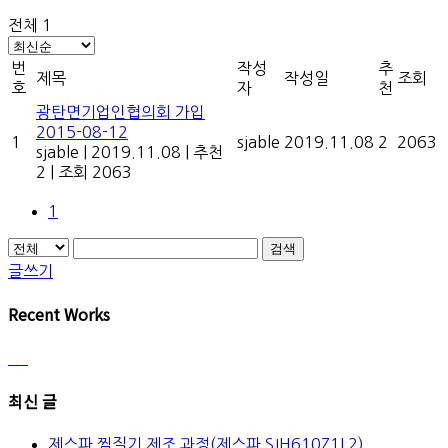
전체 1
번
작성
추
제목
작성일
조회
호
자
천
광탄면기업인협의회 가입
2015-08-12
1
sjable
2019.11.08
2
2063
sjable
|
2019.11.08
|
추천
2
|
조회 2063
1
검색
글쓰기
Recent Works
최신 글
제스파 찜질기 제조 과정(제스파 SJH610Z1L2)