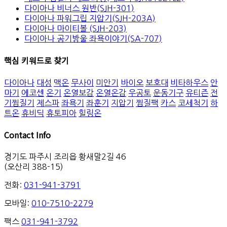
다이아나 비너스 원반(SJH-301)
다이아나 파워그립 지압기(SJH-203A)
다이아나 마이티볼 (SJH-203)
다이아나 공기방울 좌욕이야기(SA-707)
핵심 키워드로 찾기
다이아나
대성
맥온
무사이
미안기
바이오
보호대
비타하우스
안
마기
에코센
온기
온열보감
온열온감
우공토
운동기구
유티즌
전
기찜질기
제스파
좌욕기
좌훈기
지압기
찜질팩
카스
코세척기
하
트온
휴비딕
휴토피아
힐링온
Contact Info
경기도 파주시 조리읍 황새말2길 46
(오산리 388-15)
전화:
031-941-3791
모바일:
010-7510-2279
팩스
031-941-3792