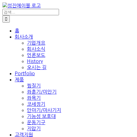
콘
텐
검
색:
츠
로
건
홈
회사소개
너
기업개요
뛰
회사소식
기
언론보도
History
오시는 길
Portfolio
제품
찜질기
좌훈기/미안기
좌욕기
코세정기
안마기/마사기지
기능성 보호대
운동기구
지압기
고객지원