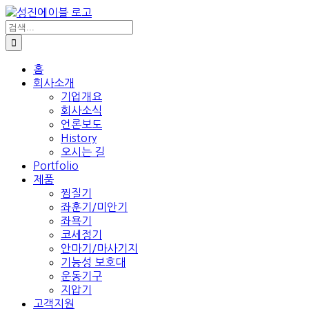
콘
텐
검
색:
츠
로
건
홈
회사소개
너
기업개요
뛰
회사소식
기
언론보도
History
오시는 길
Portfolio
제품
찜질기
좌훈기/미안기
좌욕기
코세정기
안마기/마사기지
기능성 보호대
운동기구
지압기
고객지원