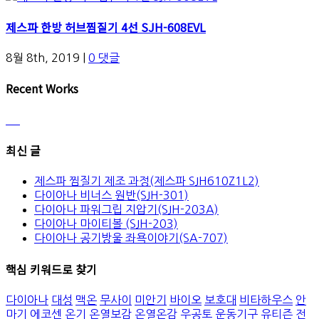
제스파 한방 허브찜질기 4선 SJH-608EVL
8월 8th, 2019
|
0 댓글
Recent Works
최신 글
제스파 찜질기 제조 과정(제스파 SJH610Z1L2)
다이아나 비너스 원반(SJH-301)
다이아나 파워그립 지압기(SJH-203A)
다이아나 마이티볼 (SJH-203)
다이아나 공기방울 좌욕이야기(SA-707)
핵심 키워드로 찾기
다이아나
대성
맥온
무사이
미안기
바이오
보호대
비타하우스
안
마기
에코센
온기
온열보감
온열온감
우공토
운동기구
유티즌
전