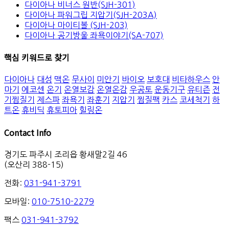
다이아나 비너스 원반(SJH-301)
다이아나 파워그립 지압기(SJH-203A)
다이아나 마이티볼 (SJH-203)
다이아나 공기방울 좌욕이야기(SA-707)
핵심 키워드로 찾기
다이아나
대성
맥온
무사이
미안기
바이오
보호대
비타하우스
안
마기
에코센
온기
온열보감
온열온감
우공토
운동기구
유티즌
전
기찜질기
제스파
좌욕기
좌훈기
지압기
찜질팩
카스
코세척기
하
트온
휴비딕
휴토피아
힐링온
Contact Info
경기도 파주시 조리읍 황새말2길 46
(오산리 388-15)
전화:
031-941-3791
모바일:
010-7510-2279
팩스
031-941-3792