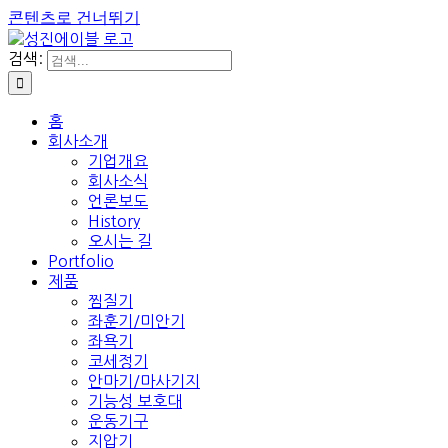
콘텐츠로 건너뛰기
검색:
홈
회사소개
기업개요
회사소식
언론보도
History
오시는 길
Portfolio
제품
찜질기
좌훈기/미안기
좌욕기
코세정기
안마기/마사기지
기능성 보호대
운동기구
지압기