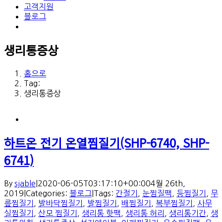
고객지원
블로그
생리통증상
홈으로
Tag:
생리통증상
하트온 전기 온열찜질기(SHP-6740, SHP-
6741)
By
sjable
|
2020-06-05T03:17:10+00:00
4월 26th,
2019
|
Categories:
블로그
|
Tags:
간절기
,
눈찜질팩
,
등찜질기
,
무
릎찜질기
,
발바닥찜질기
,
발찜질기
,
배찜질기
,
복부찜질기
,
사무
실찜질기
,
산모 찜질기
,
생리통 핫팩
,
생리통 허리
,
생리통기간
,
생