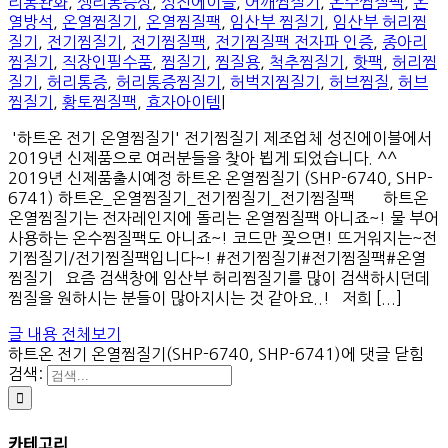
리통완화
,
생리통증상
,
성진에이블
,
어깨찜질기
,
온수찜질팩
,
온
열방석
,
온열찜질기
,
온열찜질팩
,
임산부 찜질기
,
임산부 허리찜
질기
,
전기찜질기
,
전기찜질팩
,
전기찜질팩 전자파 인증
,
종아리
찜질기
,
직장인필수품
,
찜질기
,
찜질용
,
척추찜질기
,
핫팩
,
허리찜
질기
,
허리통증
,
허리통증찜질기
,
허벅지찜질기
,
허브찜질
,
허브
찜질기
,
황토찜질팩
,
효자아이템
|
'하트온 전기 온열찜질기' 전기찜질기 제조업체 성진에이블에서
2019년 신제품으로 여러분들을 찾아 뵙게 되었습니다. ^^
2019년 신제품출시예정 하트온 온열찜질기 (SHP-6740, SHP-
6741) 하트온_온열찜질기_전기찜질기_전기찜질팩 하트온
온열찜질기는 전자레인지에 돌리는 온열찜질팩 아니죠~! 물 부어
사용하는 온수찜질팩도 아니죠~! 코드만 꽂으면! 뜨거워지는~전
기찜질기/전기찜질팩입니다~! #전기찜질기#전기찜질팩#온열
찜질기 요즘 검색창에 임산부 허리찜질기를 많이 검색하시던데
찜질을 원하시는 분들이 많아지시는 것 같아요..! 저희 [...]
글 내용 전체보기
하트온 전기 온열찜질기(SHP-6740, SHP-6741)
에 댓글 닫힘
검색:
카테고리