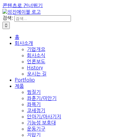
콘텐츠로 건너뛰기
검색:
홈
회사소개
기업개요
회사소식
언론보도
History
오시는 길
Portfolio
제품
찜질기
좌훈기/미안기
좌욕기
코세정기
안마기/마사기지
기능성 보호대
운동기구
지압기