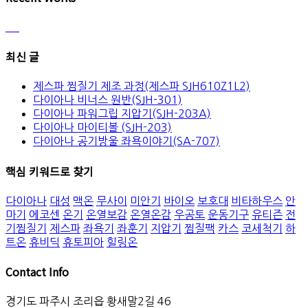
최신 글
제스파 찜질기 제조 과정(제스파 SJH610Z1L2)
다이아나 비너스 원반(SJH-301)
다이아나 파워그립 지압기(SJH-203A)
다이아나 마이티볼 (SJH-203)
다이아나 공기방울 좌욕이야기(SA-707)
핵심 키워드로 찾기
다이아나
대성
맥온
무사이
미안기
바이오
보호대
비타하우스
안
마기
에코센
온기
온열보감
온열온감
우공토
운동기구
유티즌
전
기찜질기
제스파
좌욕기
좌훈기
지압기
찜질팩
카스
코세척기
하
트온
휴비딕
휴토피아
힐링온
Contact Info
경기도 파주시 조리읍 황새말2길 46