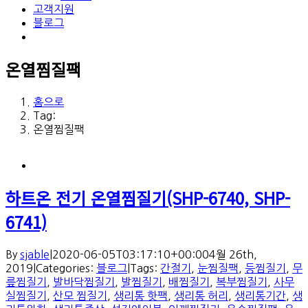
고객지원
블로그
온열찜질팩
홈으로
Tag:
온열찜질팩
하트온 전기 온열찜질기(SHP-6740, SHP-
6741)
By
sjable
|
2020-06-05T03:17:10+00:00
4월 26th,
2019
|
Categories:
블로그
|
Tags:
간절기
,
눈찜질팩
,
등찜질기
,
무
릎찜질기
,
발바닥찜질기
,
발찜질기
,
배찜질기
,
복부찜질기
,
사무
실찜질기
,
산모 찜질기
,
생리통 핫팩
,
생리통 허리
,
생리통기간
,
생