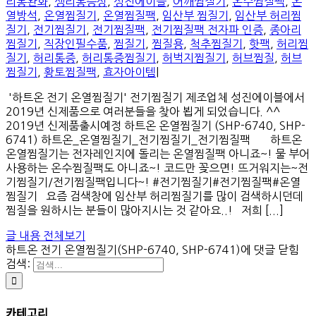
리통완화
,
생리통증상
,
성진에이블
,
어깨찜질기
,
온수찜질팩
,
온
열방석
,
온열찜질기
,
온열찜질팩
,
임산부 찜질기
,
임산부 허리찜
질기
,
전기찜질기
,
전기찜질팩
,
전기찜질팩 전자파 인증
,
종아리
찜질기
,
직장인필수품
,
찜질기
,
찜질용
,
척추찜질기
,
핫팩
,
허리찜
질기
,
허리통증
,
허리통증찜질기
,
허벅지찜질기
,
허브찜질
,
허브
찜질기
,
황토찜질팩
,
효자아이템
|
'하트온 전기 온열찜질기' 전기찜질기 제조업체 성진에이블에서
2019년 신제품으로 여러분들을 찾아 뵙게 되었습니다. ^^
2019년 신제품출시예정 하트온 온열찜질기 (SHP-6740, SHP-
6741) 하트온_온열찜질기_전기찜질기_전기찜질팩 하트온
온열찜질기는 전자레인지에 돌리는 온열찜질팩 아니죠~! 물 부어
사용하는 온수찜질팩도 아니죠~! 코드만 꽂으면! 뜨거워지는~전
기찜질기/전기찜질팩입니다~! #전기찜질기#전기찜질팩#온열
찜질기 요즘 검색창에 임산부 허리찜질기를 많이 검색하시던데
찜질을 원하시는 분들이 많아지시는 것 같아요..! 저희 [...]
글 내용 전체보기
하트온 전기 온열찜질기(SHP-6740, SHP-6741)
에 댓글 닫힘
검색:
카테고리