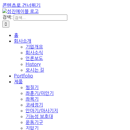
콘텐츠로 건너뛰기
검색:
홈
회사소개
기업개요
회사소식
언론보도
History
오시는 길
Portfolio
제품
찜질기
좌훈기/미안기
좌욕기
코세정기
안마기/마사기지
기능성 보호대
운동기구
지압기