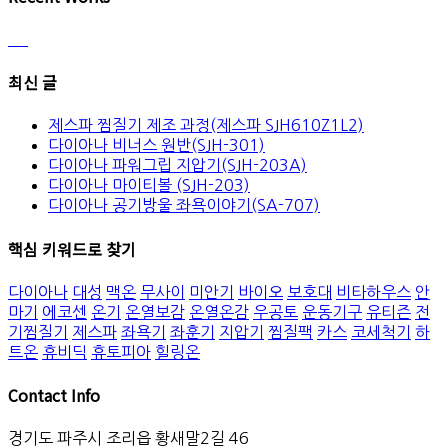
최신 글
제스파 찜질기 제조 과정(제스파 SJH610Z1L2)
다이아나 비너스 원반(SJH-301)
다이아나 파워그립 지압기(SJH-203A)
다이아나 마이티볼 (SJH-203)
다이아나 공기방울 좌욕이야기(SA-707)
핵심 키워드로 찾기
다이아나
대성
맥온
무사이
미안기
바이오
보호대
비타하우스
안
마기
에코센
온기
온열보감
온열온감
우공토
운동기구
유티즌
전
기찜질기
제스파
좌욕기
좌훈기
지압기
찜질팩
카스
코세척기
하
트온
휴비딕
휴토피아
힐링온
Contact Info
경기도 파주시 조리읍 황새말2길 46