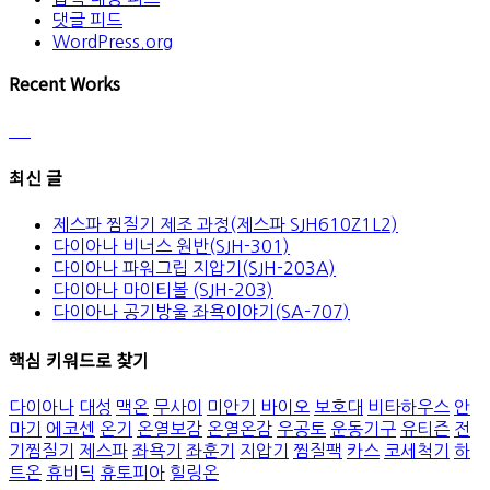
댓글 피드
WordPress.org
Recent Works
최신 글
제스파 찜질기 제조 과정(제스파 SJH610Z1L2)
다이아나 비너스 원반(SJH-301)
다이아나 파워그립 지압기(SJH-203A)
다이아나 마이티볼 (SJH-203)
다이아나 공기방울 좌욕이야기(SA-707)
핵심 키워드로 찾기
다이아나
대성
맥온
무사이
미안기
바이오
보호대
비타하우스
안
마기
에코센
온기
온열보감
온열온감
우공토
운동기구
유티즌
전
기찜질기
제스파
좌욕기
좌훈기
지압기
찜질팩
카스
코세척기
하
트온
휴비딕
휴토피아
힐링온