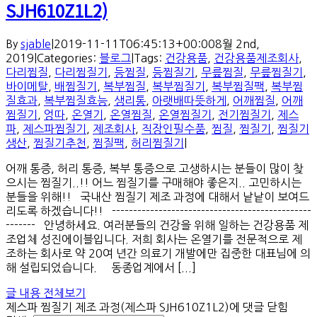
SJH610Z1L2)
By
sjable
|
2019-11-11T06:45:13+00:00
8월 2nd,
2019
|
Categories:
블로그
|
Tags:
건강용품
,
건강용품제조회사
,
다리찜질
,
다리찜질기
,
등찜질
,
등찜질기
,
무릎찜질
,
무릎찜질기
,
바이메탈
,
배찜질기
,
복부찜질
,
복부찜질기
,
복부찜질팩
,
복부찜
질효과
,
복부찜질효능
,
생리통
,
아랫배따뜻하게
,
어깨찜질
,
어깨
찜질기
,
엉따
,
온열기
,
온열찜질
,
온열찜질기
,
전기찜질기
,
제스
파
,
제스파찜질기
,
제조회사
,
직장인필수품
,
찜질
,
찜질기
,
찜질기
생산
,
찜질기추천
,
찜질팩
,
허리찜질기
|
어깨 통증, 허리 통증, 복부 통증으로 고생하시는 분들이 많이 찾
으시는 찜질기..!! 어느 찜질기를 구매해야 좋은지.. 고민하시는
분들을 위해!! 국내산 찜질기 제조 과정에 대해서 낱낱이 보여드
리도록 하겠습니다!! -----------------------------------------------
------- 안녕하세요. 여러분들의 건강을 위해 일하는 건강용품 제
조업체 성진에이블입니다. 저희 회사는 온열기를 전문적으로 제
조하는 회사로 약 20여 년간 의료기 개발에만 집중한 대표님에 의
해 설립되었습니다. 동종업계에서 [...]
글 내용 전체보기
제스파 찜질기 제조 과정(제스파 SJH610Z1L2)
에 댓글 닫힘