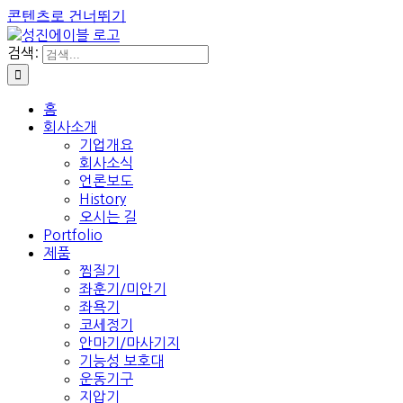
콘텐츠로 건너뛰기
검색:
홈
회사소개
기업개요
회사소식
언론보도
History
오시는 길
Portfolio
제품
찜질기
좌훈기/미안기
좌욕기
코세정기
안마기/마사기지
기능성 보호대
운동기구
지압기