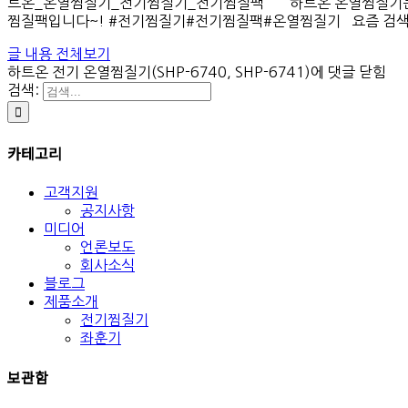
트온_온열찜질기_전기찜질기_전기찜질팩 하트온 온열찜질기는 전
찜질팩입니다~! #전기찜질기#전기찜질팩#온열찜질기 요즘 검색창에
글 내용 전체보기
하트온 전기 온열찜질기(SHP-6740, SHP-6741)
에 댓글 닫힘
검색:
카테고리
고객지원
공지사항
미디어
언론보도
회사소식
블로그
제품소개
전기찜질기
좌훈기
보관함