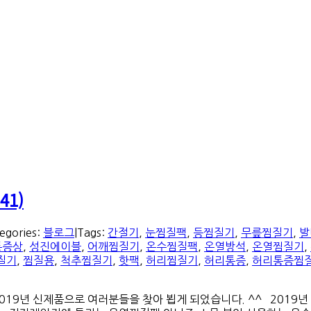
41)
egories:
블로그
|
Tags:
간절기
,
눈찜질팩
,
등찜질기
,
무릎찜질기
,
발
통증상
,
성진에이블
,
어깨찜질기
,
온수찜질팩
,
온열방석
,
온열찜질기
,
질기
,
찜질용
,
척추찜질기
,
핫팩
,
허리찜질기
,
허리통증
,
허리통증찜
년 신제품으로 여러분들을 찾아 뵙게 되었습니다. ^^ 2019년 신제