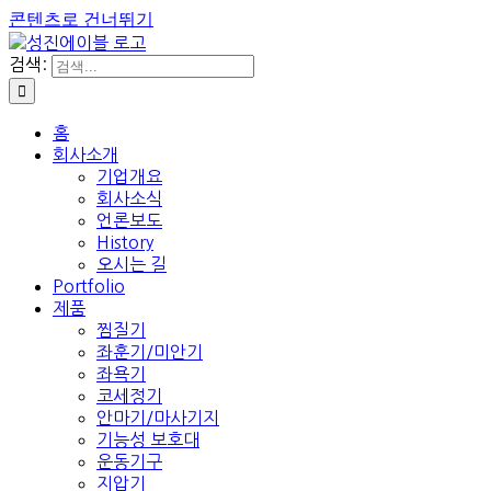
콘텐츠로 건너뛰기
검색:
홈
회사소개
기업개요
회사소식
언론보도
History
오시는 길
Portfolio
제품
찜질기
좌훈기/미안기
좌욕기
코세정기
안마기/마사기지
기능성 보호대
운동기구
지압기