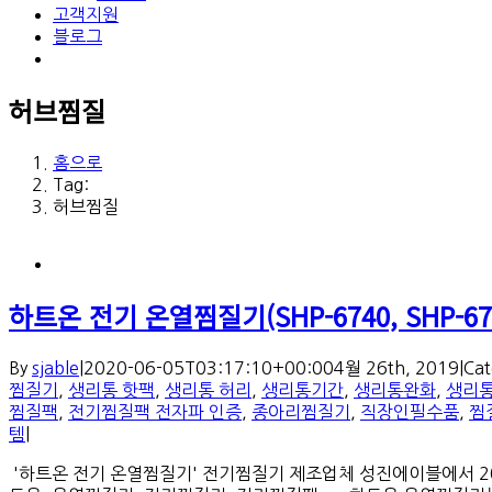
고객지원
블로그
허브찜질
홈으로
Tag:
허브찜질
하트온 전기 온열찜질기(SHP-6740, SHP-67
By
sjable
|
2020-06-05T03:17:10+00:00
4월 26th, 2019
|
Cat
찜질기
,
생리통 핫팩
,
생리통 허리
,
생리통기간
,
생리통완화
,
생리
찜질팩
,
전기찜질팩 전자파 인증
,
종아리찜질기
,
직장인필수품
,
찜
템
|
'하트온 전기 온열찜질기' 전기찜질기 제조업체 성진에이블에서 2019