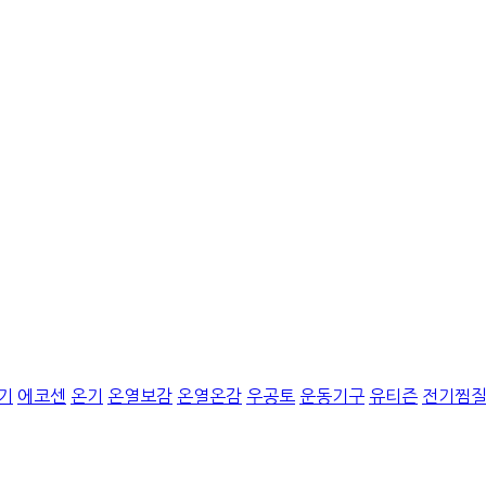
기
에코센
온기
온열보감
온열온감
우공토
운동기구
유티즌
전기찜