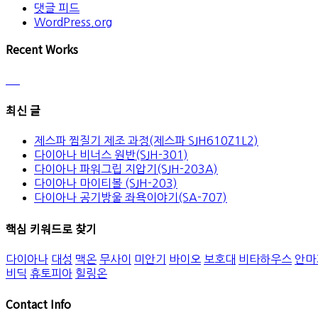
댓글 피드
WordPress.org
Recent Works
최신 글
제스파 찜질기 제조 과정(제스파 SJH610Z1L2)
다이아나 비너스 원반(SJH-301)
다이아나 파워그립 지압기(SJH-203A)
다이아나 마이티볼 (SJH-203)
다이아나 공기방울 좌욕이야기(SA-707)
핵심 키워드로 찾기
다이아나
대성
맥온
무사이
미안기
바이오
보호대
비타하우스
안마
비딕
휴토피아
힐링온
Contact Info