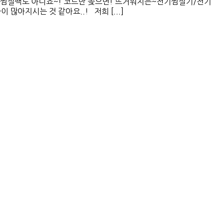
찜질팩도 아니죠~! 코드만 꽂으면! 뜨거워지는~전기찜질기/전기
지시는 것 같아요..! 저희 [...]