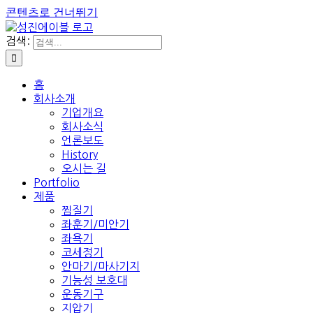
콘텐츠로 건너뛰기
검색:
홈
회사소개
기업개요
회사소식
언론보도
History
오시는 길
Portfolio
제품
찜질기
좌훈기/미안기
좌욕기
코세정기
안마기/마사기지
기능성 보호대
운동기구
지압기