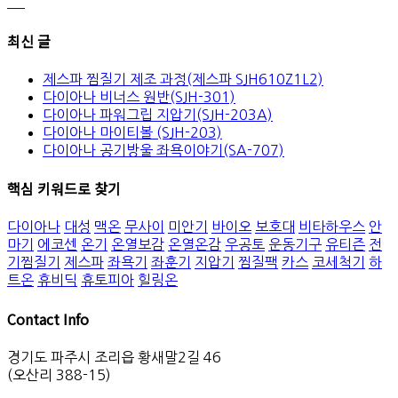
최신 글
제스파 찜질기 제조 과정(제스파 SJH610Z1L2)
다이아나 비너스 원반(SJH-301)
다이아나 파워그립 지압기(SJH-203A)
다이아나 마이티볼 (SJH-203)
다이아나 공기방울 좌욕이야기(SA-707)
핵심 키워드로 찾기
다이아나
대성
맥온
무사이
미안기
바이오
보호대
비타하우스
안
마기
에코센
온기
온열보감
온열온감
우공토
운동기구
유티즌
전
기찜질기
제스파
좌욕기
좌훈기
지압기
찜질팩
카스
코세척기
하
트온
휴비딕
휴토피아
힐링온
Contact Info
경기도 파주시 조리읍 황새말2길 46
(오산리 388-15)